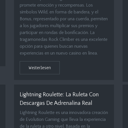
promete emoción y recompensas. Los
símbolos Wild, en forma de bandera, y el
Bonus, representado por una cuerda, permiten
a los jugadores multiplicar sus premios y
participar en rondas de bonificación. La
tragamonedas Rock Climber es una excelente
opción para quienes buscan nuevas
experiencias en un nuevo casino en línea.
Weiterlesen
Lightning Roulette: La Ruleta Con
Descargas De Adrenalina Real
Lightning Roulette es una innovadora creación
de Evolution Gaming que lleva la experiencia
de la ruleta a otro nivel. Basada en la