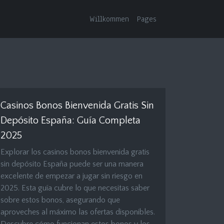
Willkommen
Pages
Casinos Bonos Bienvenida Gratis Sin
Depósito España: Guía Completa
2025
Explorar los casinos bonos bienvenida gratis
sin depósito España puede ser una manera
excelente de empezar a jugar sin riesgo en
2025. Esta guía cubre lo que necesitas saber
sobre estos bonos, asegurando que
aproveches al máximo las ofertas disponibles.