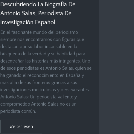
Descubriendo La Biografía De
Antonio Salas, Periodista De
Investigación Español
En el fascinante mundo del periodismo
siempre nos encontramos con figuras que
destacan por su labor incansable en la
búsqueda de la verdad y su habilidad para
desentrañar las historias más intrigantes. Uno
de esos periodistas es Antonio Salas, quien se
ha ganado el reconocimiento en España y
más allá de sus fronteras gracias a sus
investigaciones meticulosas y perseverantes.
Antonio Salas: Un periodista valiente y
comprometido Antonio Salas no es un
periodista común.
Weiterlesen