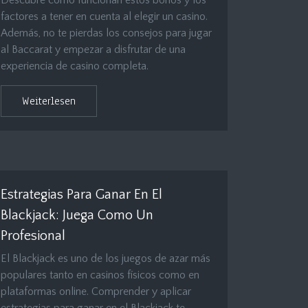
Descubre cómo funcionan estos bonos y los
factores a tener en cuenta al elegir un casino.
Además, no te pierdas los consejos para jugar
al Baccarat y empezar a disfrutar de una
experiencia de casino completa.
Weiterlesen
Estrategias Para Ganar En El
Blackjack: Juega Como Un
Profesional
El Blackjack es uno de los juegos de azar más
populares tanto en casinos físicos como en
plataformas online. Comprender y aplicar