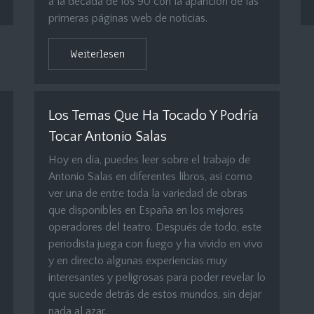
a la década de los 90 con la aparición de las
primeras páginas web de noticias.
Weiterlesen
Los Temas Que Ha Tocado Y Podría
Tocar Antonio Salas
Hoy en día, puedes leer sobre el trabajo de
Antonio Salas en diferentes libros, así como
ver una de entre toda la variedad de obras
que disponibles en España en los mejores
operadores del teatro. Después de todo, este
periodista juega con fuego y ha vivido en vivo
y en directo algunas experiencias muy
interesantes y peligrosas para poder revelar lo
que sucede detrás de estos mundos, sin dejar
nada al azar.