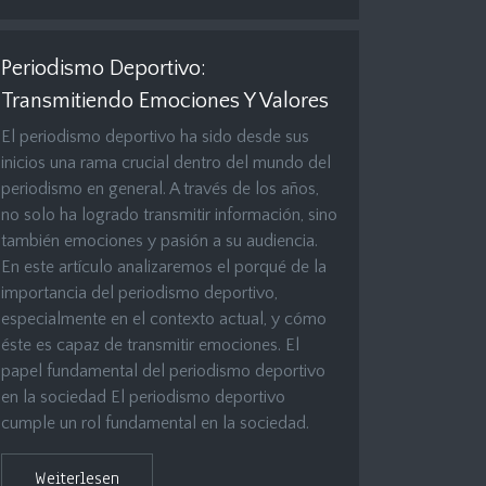
Periodismo Deportivo:
Transmitiendo Emociones Y Valores
El periodismo deportivo ha sido desde sus
inicios una rama crucial dentro del mundo del
periodismo en general. A través de los años,
no solo ha logrado transmitir información, sino
también emociones y pasión a su audiencia.
En este artículo analizaremos el porqué de la
importancia del periodismo deportivo,
especialmente en el contexto actual, y cómo
éste es capaz de transmitir emociones. El
papel fundamental del periodismo deportivo
en la sociedad El periodismo deportivo
cumple un rol fundamental en la sociedad.
Weiterlesen