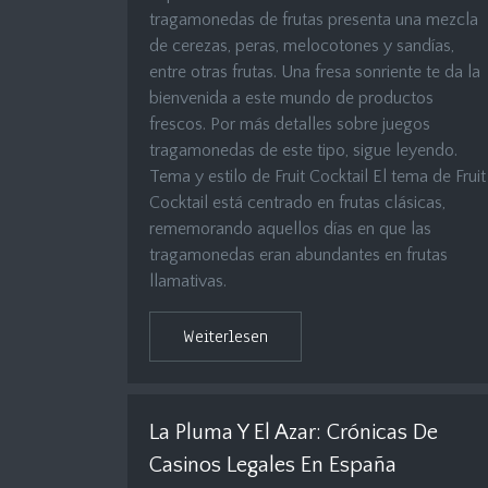
tragamonedas de frutas presenta una mezcla
de cerezas, peras, melocotones y sandías,
entre otras frutas. Una fresa sonriente te da la
bienvenida a este mundo de productos
frescos. Por más detalles sobre juegos
tragamonedas de este tipo, sigue leyendo.
Tema y estilo de Fruit Cocktail El tema de Fruit
Cocktail está centrado en frutas clásicas,
rememorando aquellos días en que las
tragamonedas eran abundantes en frutas
llamativas.
Weiterlesen
La Pluma Y El Azar: Crónicas De
Casinos Legales En España