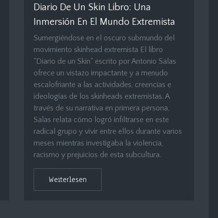
Diario De Un Skin Libro: Una
Inmersión En El Mundo Extremista
Sumergiéndose en el oscuro submundo del
movimiento skinhead extremista El libro
"Diario de un Skin" escrito por Antonio Salas
ofrece un vistazo impactante y a menudo
escalofriante a las actividades, creencias e
ideologías de los skinheads extremistas. A
través de su narrativa en primera persona,
Salas relata cómo logró infiltrarse en este
radical grupo y vivir entre ellos durante varios
meses mientras investigaba la violencia,
racismo y prejuicios de esta subcultura.
Weiterlesen