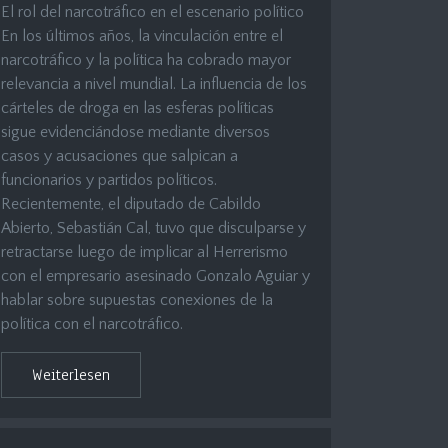
El rol del narcotráfico en el escenario político
En los últimos años, la vinculación entre el
narcotráfico y la política ha cobrado mayor
relevancia a nivel mundial. La influencia de los
cárteles de droga en las esferas políticas
sigue evidenciándose mediante diversos
casos y acusaciones que salpican a
funcionarios y partidos políticos.
Recientemente, el diputado de Cabildo
Abierto, Sebastián Cal, tuvo que disculparse y
retractarse luego de implicar al Herrerismo
con el empresario asesinado Gonzalo Aguiar y
hablar sobre supuestas conexiones de la
política con el narcotráfico.
Weiterlesen