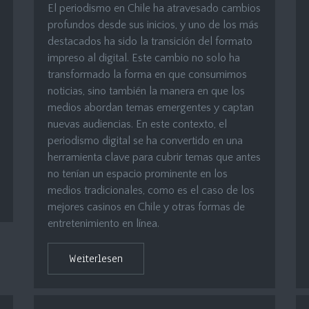
El periodismo en Chile ha atravesado cambios
profundos desde sus inicios, y uno de los más
destacados ha sido la transición del formato
impreso al digital. Este cambio no solo ha
transformado la forma en que consumimos
noticias, sino también la manera en que los
medios abordan temas emergentes y captan
nuevas audiencias. En este contexto, el
periodismo digital se ha convertido en una
herramienta clave para cubrir temas que antes
no tenían un espacio prominente en los
medios tradicionales, como es el caso de los
mejores casinos en Chile y otras formas de
entretenimiento en línea.
Weiterlesen