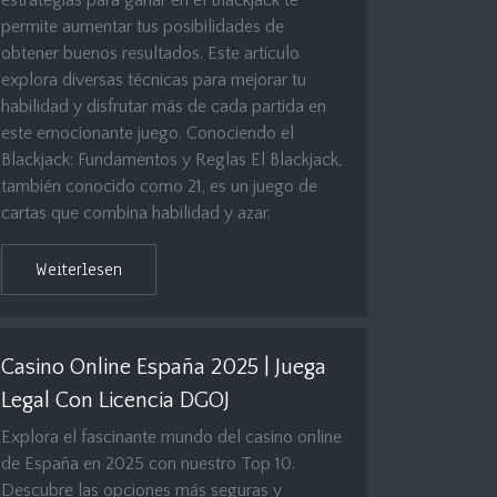
estrategias para ganar en el Blackjack te
permite aumentar tus posibilidades de
obtener buenos resultados. Este artículo
explora diversas técnicas para mejorar tu
habilidad y disfrutar más de cada partida en
este emocionante juego. Conociendo el
Blackjack: Fundamentos y Reglas El Blackjack,
también conocido como 21, es un juego de
cartas que combina habilidad y azar.
Weiterlesen
Casino Online España 2025 | Juega
Legal Con Licencia DGOJ
Explora el fascinante mundo del casino online
de España en 2025 con nuestro Top 10.
Descubre las opciones más seguras y